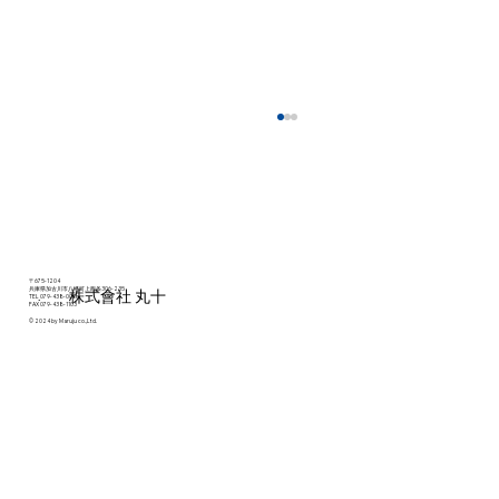
第37回改善発表会✎
〒675-1204
兵庫県加古川市八幡町上西条306-235
​株式會社 丸十
TEL
079-438-0011
FAX 079-438-1103
© 2024 by Maruju co.,Ltd.