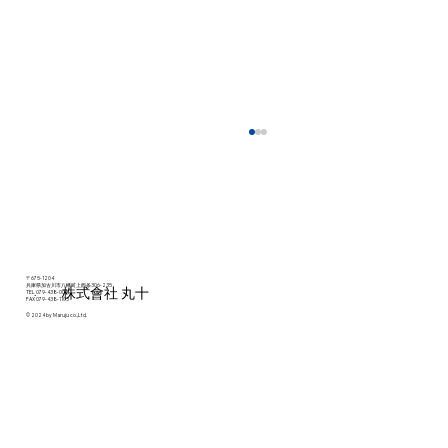
第37回改善発表会✎
〒675-1204
兵庫県加古川市八幡町上西条306-235
​株式會社 丸十
TEL
079-438-0011
FAX 079-438-1103
© 2024 by Maruju co.,Ltd.